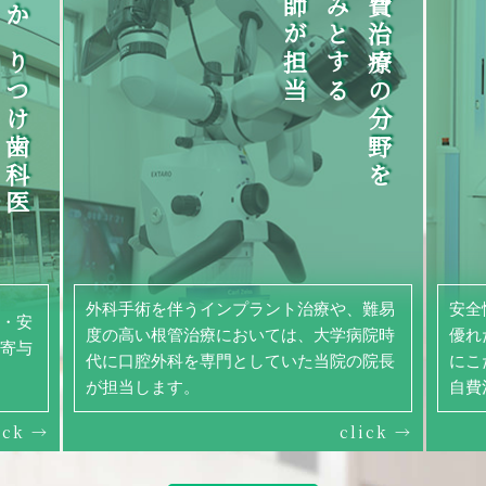
「かかりつけ歯科医
医師が担当
強みとする
自費治療の分野を
外科手術を伴うインプラント治療や、難易
安全
・安
度の高い根管治療においては、大学病院時
優れ
寄与
代に口腔外科を専門としていた当院の院長
にこ
が担当します。
自費
ick →
click →