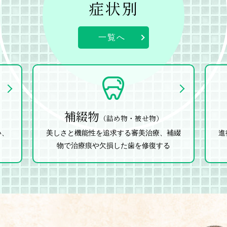
症状別
一覧へ
補綴物
（詰め物・被せ物）
い、
美しさと機能性を追求する審美治療、補綴
進
物で治療痕や欠損した歯を修復する