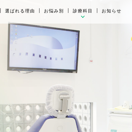
選ばれる理由
お悩み別
診療科目
お知らせ
ホワイトニング
設備
インプラント治療
へ
入れ歯
補てつ物
（詰め物・被せ物）
根管治療