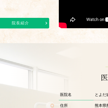
院長紹介
―
医院名
とよだ
住所
熊本県